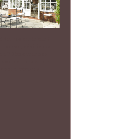
érieur ou extérieur ?
r, bateau, vénitien ou
ien ? Découvrez nos
 pour bien choisir un
ur votre véranda.