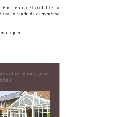
même renforce la solidité du
ériau, le rendu de ce système
 techniques.
e de store choisir pour
nda ?