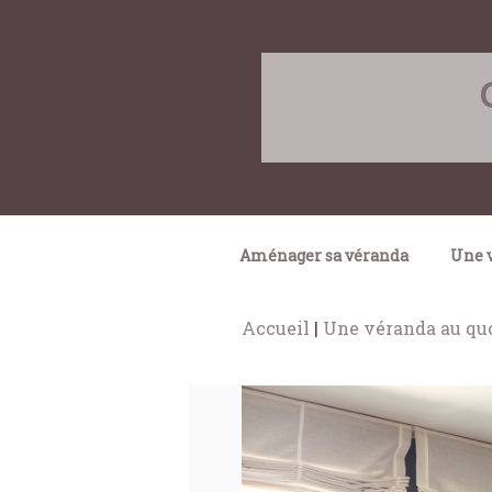
Skip
to
content
Aménager sa véranda
Une v
Accueil
|
Une véranda au qu