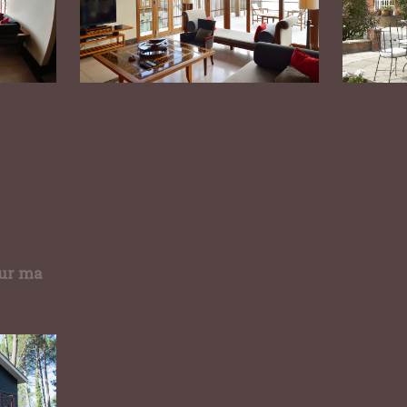
mbre
Pour des raisons de confort et de
Store int
style, on pense au store
Enrouleu
sûre
enrouleur pour revêtir sa
californ
véranda. On vous explique
conseils
taller
comment installer le store
store po
rouleau chez vous.
sur ma