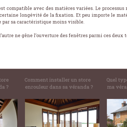
 est compatible avec des matières variées. Le processus 
ertaine longévité de la fixation. Et peu importe le mat
 par sa caractéristique moins visible.
ni l’autre ne gêne l’ouverture des fenêtres parmi ces deux
tore
Comment installer un store
Quel typ
da ?
enrouleur dans sa véranda ?
ma véra