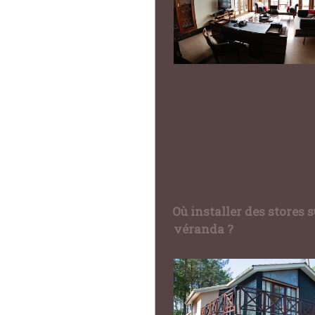
Parfait pour créer de l'o
dans la véranda, le store
vénitien est une valeur 
pour votre habitation.
Découvrez comment l'ins
Où installer des stores 
véranda ?