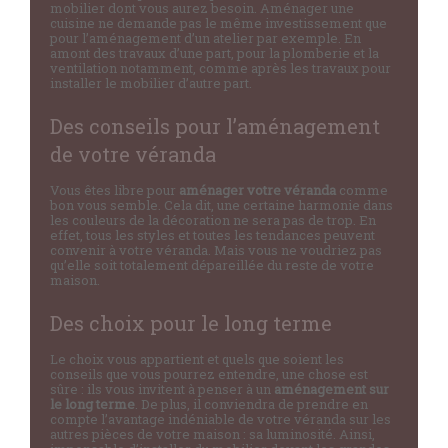
mobilier dont vous aurez besoin. Aménager une
cuisine ne demande pas le même investissement que
pour l’aménagement d’un atelier par exemple. En
amont des travaux d’une part, pour la plomberie et la
ventilation notamment, comme après les travaux pour
installer le mobilier d’autre part.
Des conseils pour l’aménagement
de votre véranda
Vous êtes libre pour
aménager votre véranda
comme
bon vous semble. Cela dit, une certaine harmonie dans
les couleurs de la décoration ne sera pas de trop. En
effet, tous les styles et toutes les tendances peuvent
convenir à votre véranda. Mais vous ne voudriez pas
qu’elle soit totalement dépareillée du reste de votre
maison.
Des choix pour le long terme
Le choix vous appartient et quels que soient les
conseils que vous pourrez entendre, une chose est
sûre : ils vous invitent à penser à un
aménagement sur
le long terme
. De plus, il conviendra de prendre en
compte l’avantage indéniable de votre véranda sur les
autres pièces de votre maison : sa luminosité. Ainsi,