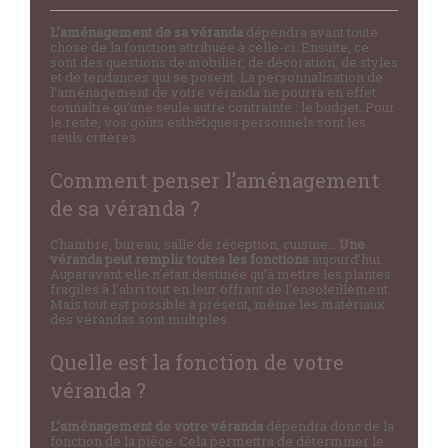
L’aménagement de sa véranda
dépendra avant toute
chose de la fonction attribuée à celle-ci. Ensuite, ce
sont des questions de mobilier, de décoration, de styles
et de tendances qui se posent. La personnalisation de
l’aménagement de votre véranda ne pourra en effet
connaître qu’une seule autre contrainte : le budget. Pour
le reste, vos goûts esthétiques personnels sont les
seuls critères.
Comment penser l’aménagement
de sa véranda ?
Chambre, bureau, salle de réception, cuisine…
Une
véranda peut remplir toutes les fonctions
aujourd’hui.
Auparavant elle n’était destinée qu’à mettre les plantes
fragiles à l’abri tout en leur offrant de l’ensoleillement.
Mais tout est possible à présent, même les matériaux
des vérandas sont multiples.
Quelle est la fonction de votre
véranda ?
L’aménagement de votre véranda
dépendra donc de la
fonction de la pièce. Cela permettra de déterminer le