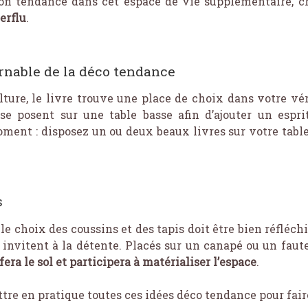
tion tendance dans cet espace de vie supplémentaire, c
erflu
.
urnable de la déco tendance
lture, le livre trouve une place de choix dans votre vér
se posent sur une table basse afin d’ajouter un espri
oment : disposez un ou deux beaux livres sur votre tabl
s
 le choix des coussins et des tapis doit être bien réflé
n invitent à la détente. Placés sur un canapé ou un faut
ra le sol et participera à matérialiser l’espace
.
ettre en pratique toutes ces idées déco tendance pour fai