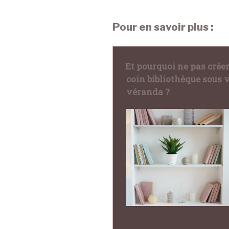
Pour en savoir plus :
Et pourquoi ne pas crée
coin bibliothèque sous 
véranda ?