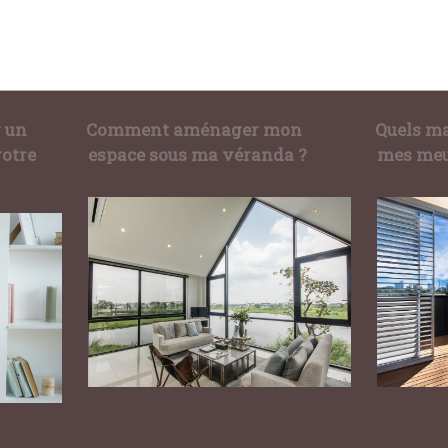
r un
Comment aménager mon
Quels ma
votre
espace sous ma véranda ?
mes meu