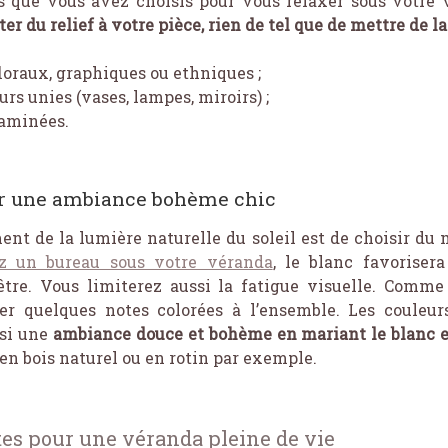
s que vous avez choisis pour vous relaxer sous votre 
er du relief à votre pièce, rien de tel que de mettre de l
loraux, graphiques ou ethniques ;
rs unies (vases, lampes, miroirs) ;
taminées.
ur une ambiance bohème chic
ment de la lumière naturelle du soleil est de choisir du 
ez un bureau sous votre véranda
, le blanc favoriser
être. Vous limiterez aussi la fatigue visuelle. Comme 
ter quelques notes colorées à l’ensemble. Les couleurs
nsi une
ambiance douce et bohème en mariant le blanc et
 en bois naturel ou en rotin par exemple.
es pour une véranda pleine de vie