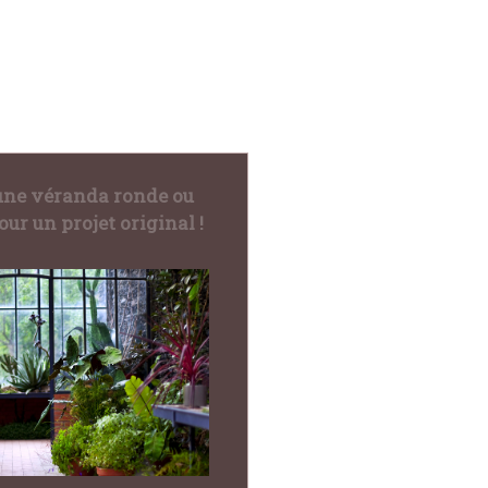
une véranda ronde ou
our un projet original !