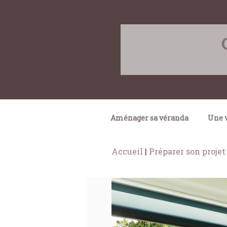
Skip
to
content
Aménager sa véranda
Une v
Accueil
|
Préparer son projet