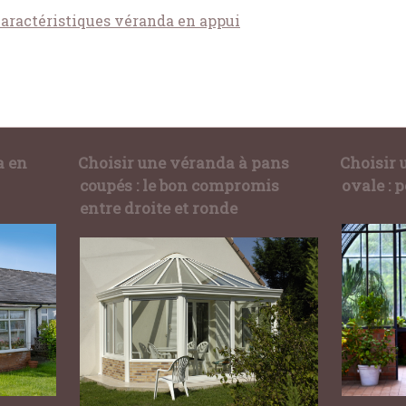
caractéristiques véranda en appui
a en
Choisir une véranda à pans
Choisir 
coupés : le bon compromis
ovale : p
entre droite et ronde