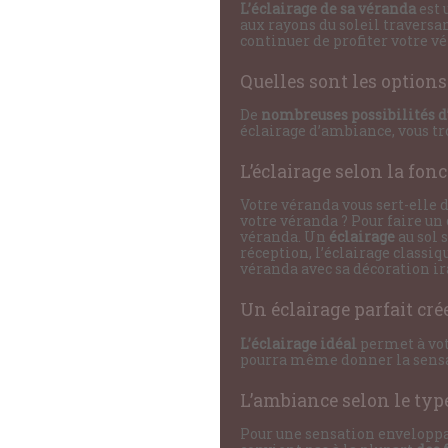
L’éclairage de sa véranda
est 
aux rayons du soleil traversa
continuer de profiter votre v
Quelles sont les options
De
nombreuses possibilités d
éclairage d’ambiance, vous tr
L’éclairage selon la fon
Votre véranda vous sert-elle d
votre véranda ? Pour faire un 
véranda. Un
éclairage
au sol 
réception, l’éclairage classiq
véranda avec sa décoration ira
Un éclairage parfait cré
L’éclairage idéal
permet à vot
pourra même donner la sensa
L’ambiance selon le type
Pour une sensation enveloppan