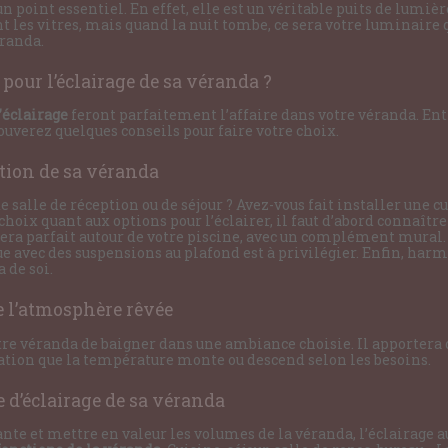
un point essentiel. En effet, elle est un véritable puits de lumiè
nt les vitres, mais quand la nuit tombe, ce sera votre luminaire
éranda.
 pour l’éclairage de sa véranda ?
’éclairage
feront parfaitement l’affaire dans votre véranda. Ent
ouverez quelques conseils pour faire votre choix.
ction de sa véranda
e salle de réception ou de séjour ? Avez-vous fait installer une 
choix quant aux options pour l’éclairer, il faut d’abord connaîtr
sera parfait autour de votre piscine, avec un complément mural.
ue avec des suspensions au plafond est à privilégier. Enfin, harm
 de soi.
e l’atmosphère rêvée
re véranda de baigner dans une ambiance choisie. Il apportera du
tion que la température monte ou descend selon les besoins.
 d’éclairage de sa véranda
te et mettre en valeur les volumes de la véranda, l’éclairage au 