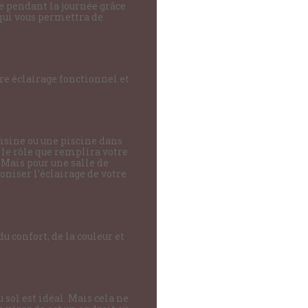
re pendant la journée grâce
 qui vous permettra de
re éclairage fonctionnel et
cuisine ou une piscine dans
e le rôle que remplira votre
 Mais pour une salle de
oniser l’éclairage de votre
 confort, de la couleur et
sol est idéal. Mais cela ne