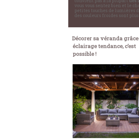
convient pas à la plupart
des 
vous vous sentez bien et le ch
petites touches de lumières d
des couleurs froides sont plus
Décorer sa véranda grâce
éclairage tendance, c’est
possible !