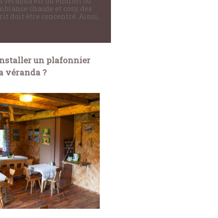
 La véranda est un endroit où
ambiance chaude et cosy, des
it doit être concentré. Ainsi,
installer un plafonnier
a véranda ?