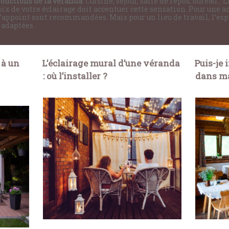
fonctions de la véranda
. Cuisine, séjour, salle de repos, bureau…
oix de votre éclairage doit accentuer cette sensation. Pour une 
’appoint sont recommandées. Mais pour un lieu de travail, l’espr
 adaptées.
 à un
L’éclairage mural d’une véranda
Puis-je 
: où l’installer ?
dans m