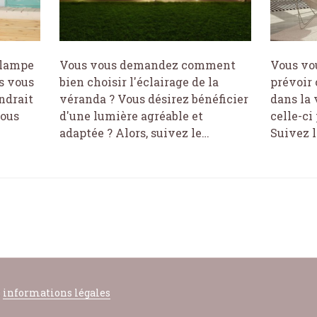
 lampe
Vous vous demandez comment
Vous vo
s vous
bien choisir l'éclairage de la
prévoir
ndrait
véranda ? Vous désirez bénéficier
dans la 
tous
d'une lumière agréable et
celle-ci
adaptée ? Alors, suivez le…
Suivez l
:
informations légales