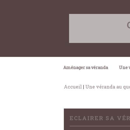
Skip
to
content
Aménager sa véranda
Une v
Accueil
|
Une véranda au qu
ECLAIRER SA VÉ